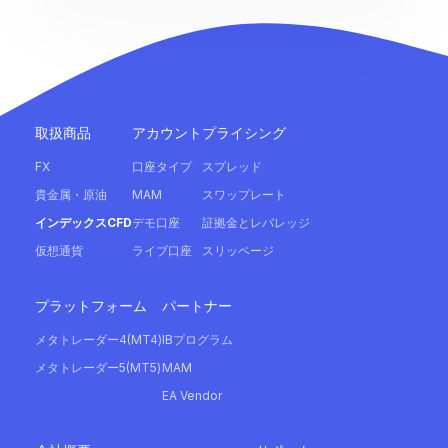
取扱商品
アカウント
プライシング
FX
口座タイプ
スプレッド
貴金属・原油
MAM
スワップレート
インデックスCFD
デモ口座
証拠金とレバレッジ
仮想通貨
ライブ口座
スリッページ
プラットフォーム
パートナー
メタトレーダー4(MT4)
IBプログラム
メタトレーダー5(MT5)
MAM
EA Vendor