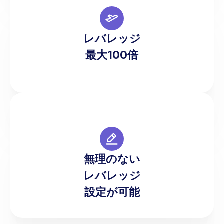
最大100:1のレバレッジを活用し、リスクをコント
ロールすることで、柔軟性と精密さを持った取引
レバレッジ
を行っていただけます。
最大100倍
ご自身のリスク許容度に基づき、トレードスタイ
無理のない
ルに合わせたレバレッジをご選択いただけます。
レバレッジ
設定が可能