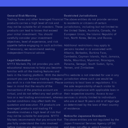
General Risk Warning
Restricted Jurisdictions
Trading Forex and other leveraged financial
The above entities do not provide services
products carries a high level of risk and
to residents or citizens of certain
may not be suitable for all investors. These
jurisdictions, including but not limited to:
products can lead to losses that exceed
the United States, Australia, Canada, the
your initial investment. You should
European Union, the Islamic Republic of
carefully consider your investment
Iran, North Korea, Belize, and Russia.
objectives, level of experience, and risk
appetite before engaging in such activities.
Additional restrictions may apply to
If necessary, we recommend seeking
persons located in or associated with:
independent financial advice.
Albania, Barbados, Burkina Faso,
Cambodia, Cayman Islands, Haiti, Jamaica,
Legal Information
Malta, Mauritius, Myanmar, Nicaragua,
MYFX Markets Pty Ltd provides you with
Panama, Senegal, South Sudan, Syria,
educational resources to help you become
Yemen, and Zimbabwe.
familiar with all the trading features and
tools in the trading platform. With the demo
This website is not intended for use in any
account you can test any trading strategies
jurisdiction where such use would be
you wish in a risk-free environment. Please
contrary to local laws or regulations. It is
bear in mind that the results of the
the sole responsibility of each visitor to
transactions of the practice account are
ensure compliance with applicable laws in
virtual, and do not reflect any real profit or
their respective country. Access to our
loss or a real trading environment, whereas
services is strictly limited to individuals
market conditions may affect both the
who are at least 18 years old or of legal age
quotation and execution. FX products are
as determined by the laws of their country
leveraged products and trading FX
of residence.
therefore involves a high level of risk that
may not be suitable for everyone. MYFX
Notice for Japanese Residents
Markets recommends that you ensure that
The above entities are not regulated by the
you fully understand the risks involved
Japan Financial Services Agency (JFSA)
before making any decision concerning
and does not offer or solicit financial