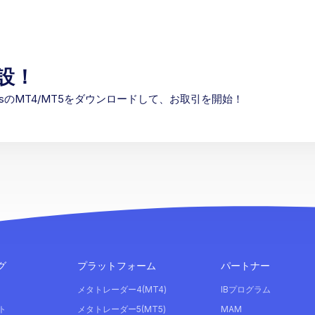
設！
etsのMT4/MT5をダウンロードして、お取引を開始！
グ
プラットフォーム
パートナー
メタトレーダー4(MT4)
IBプログラム
ト
メタトレーダー5(MT5)
MAM