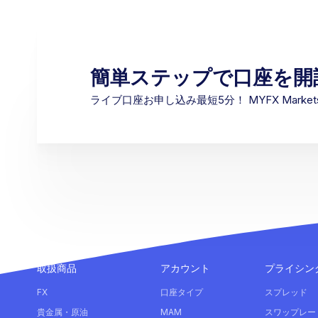
簡単ステップで口座を開
ライブ口座お申し込み最短5分！ MYFX Mark
取扱商品
アカウント
プライシン
FX
口座タイプ
スプレッド
貴金属・原油
MAM
スワップレー