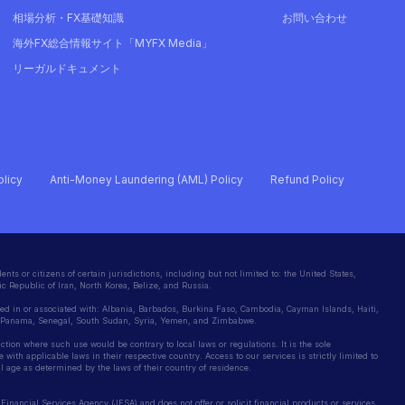
相場分析・FX基礎知識
お問い合わせ
海外FX総合情報サイト「MYFX Media」
リーガルドキュメント
olicy
Anti-Money Laundering (AML) Policy
Refund Policy
ents or citizens of certain jurisdictions, including but not limited to: the United States,
c Republic of Iran, North Korea, Belize, and Russia.
ted in or associated with: Albania, Barbados, Burkina Faso, Cambodia, Cayman Islands, Haiti,
, Panama, Senegal, South Sudan, Syria, Yemen, and Zimbabwe.
iction where such use would be contrary to local laws or regulations. It is the sole
 with applicable laws in their respective country. Access to our services is strictly limited to
gal age as determined by the laws of their country of residence.
Financial Services Agency (JFSA) and does not offer or solicit financial products or services