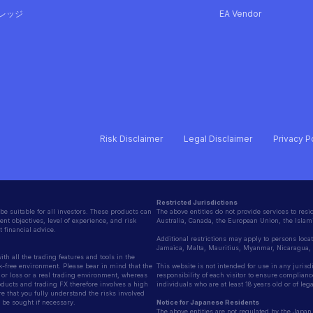
レッジ
EA Vendor
Risk Disclaimer
Legal Disclaimer
Privacy P
Restricted Jurisdictions
be suitable for all investors. These products can
The above entities do not provide services to resid
nt objectives, level of experience, and risk
Australia, Canada, the European Union, the Islami
 financial advice.
Additional restrictions may apply to persons loca
Jamaica, Malta, Mauritius, Myanmar, Nicaragua
h all the trading features and tools in the
k-free environment. Please bear in mind that the
This website is not intended for use in any jurisd
it or loss or a real trading environment, whereas
responsibility of each visitor to ensure compliance
oducts and trading FX therefore involves a high
individuals who are at least 18 years old or of le
e that you fully understand the risks involved
be sought if necessary.
Notice for Japanese Residents
The above entities are not regulated by the Japan 