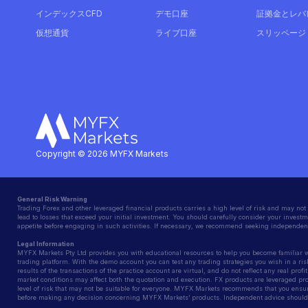
インデックスCFD
デモ口座
証拠金とレバ
仮想通貨
ライブ口座
スリッページ
Copyright © 2026 MYFX Markets
General Risk Warning
Trading Forex and other leveraged financial products carries a high level of risk and may not 
lead to losses that exceed your initial investment. You should carefully consider your investme
appetite before engaging in such activities. If necessary, we recommend seeking independent
Legal Information
MYFX Markets Pty Ltd provides you with educational resources to help you become familiar wit
trading platform. With the demo account you can test any trading strategies you wish in a ris
results of the transactions of the practice account are virtual, and do not reflect any real prof
market conditions may affect both the quotation and execution. FX products are leveraged pr
level of risk that may not be suitable for everyone. MYFX Markets recommends that you ensur
before making any decision concerning MYFX Markets’ products. Independent advice should 